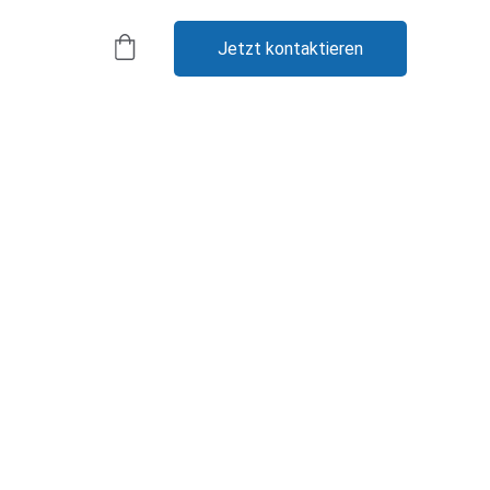
Jetzt kontaktieren
 für 
kunft
wir bieten die passenden 
nsere Lösungen