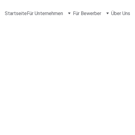
Startseite
Für Unternehmen
Für Bewerber
Über Uns
PRODUKTE & LÖSUNGEN
re Lösungen
 digitale Zu
, Vernetzung Ihrer Standorte oder intelligente Cloud-Dienste – 
Services, um Ihr Unternehmen voranzubringen. Entdecken Sie u