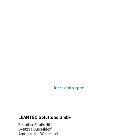
Keine Lust mehr ständig durch 
Projektbörsen zu suchen? Unser Job-
Newsletter für IT Freelancer bringt dir 
automatisch nur die Projektangebote, die 
genau deinen Präferenzen entsprechen, 
direkt in dein Postfach. Erhalte 
automatisch Jobs in deiner Nähe und 
maximiere deine beruflichen 
Möglichkeiten.
Jetzt eintragen!
LEANTEQ Solutions GmbH
Erkrather Straße 401
D-40231 Düsseldorf
Amtsgericht Düsseldorf​​