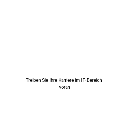
vielfältige Erfahrungen sammeln möchtest – 
wir haben genau die richtige Möglichkeit für 
dich. Wir verstehen deine Bedürfnisse und 
bieten flexible Lösungen, die perfekt zu 
deinen Karriereplänen passen.
Festanstellung
Treiben Sie Ihre Karriere im IT-Bereich 
voran
Freelancer