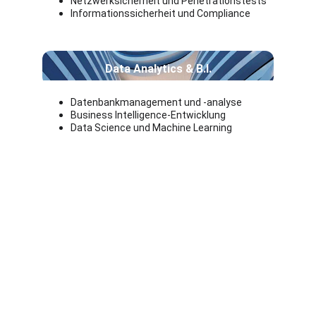
Netzwerksicherheit und Penetrationstests
Informationssicherheit und Compliance
Data Analytics & B.I.
Datenbankmanagement und -analyse
Business Intelligence-Entwicklung 
Data Science und Machine Learning 
Deine Karrierechance 
im IT-Bereich: 
Flexibel und passgenau
Egal, ob du neue Projekte anpacken, eine 
langfristige Anstellung suchen oder 